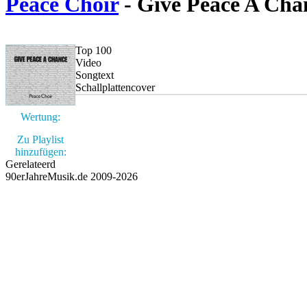
Peace Choir
- Give Peace A Cha
Top 100
Video
Songtext
Schallplattencover
Wertung:
Zu Playlist
hinzufügen:
Gerelateerd
90erJahreMusik.de 2009-2026