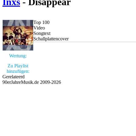
Inxs
- Disappear
Top 100
Video
Songtext
Schallplattencover
Wertung:
Zu Playlist
hinzufügen:
Gerelateerd
90erJahreMusik.de 2009-2026