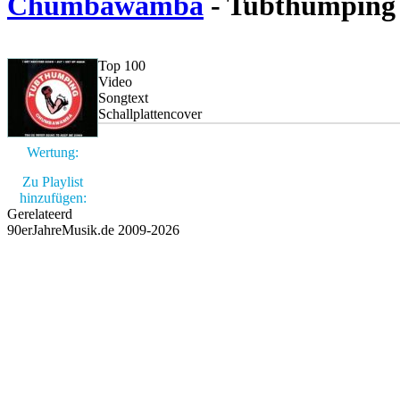
Chumbawamba
- Tubthumping
Top 100
Video
Songtext
Schallplattencover
Wertung:
Zu Playlist
hinzufügen:
Gerelateerd
90erJahreMusik.de 2009-2026